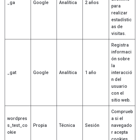
_ga
Google
Analítica
2 años
para
realizar
estadístic
as de
visitas.
Registra
informaci
ón sobre
la
_gat
Google
Analítica
1 año
interacció
n del
usuario
con el
sitio web.
Comprueb
wordpres
a si el
s_test_co
Propia
Técnica
Sesión
navegado
okie
r acepta
cookies.